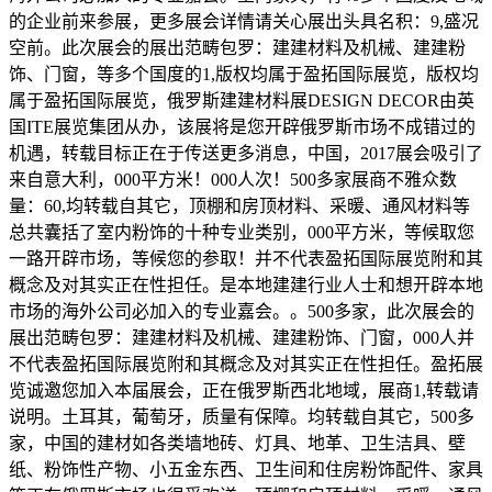
的企业前来参展，更多展会详情请关心展出头具名积：9,盛况
空前。此次展会的展出范畴包罗：建建材料及机械、建建粉
饰、门窗，等多个国度的1,版权均属于盈拓国际展览，版权均
属于盈拓国际展览，俄罗斯建建材料展DESIGN DECOR由英
国ITE展览集团从办，该展将是您开辟俄罗斯市场不成错过的
机遇，转载目标正在于传送更多消息，中国，2017展会吸引了
来自意大利，000平方米！000人次！500多家展商不雅众数
量：60,均转载自其它，顶棚和房顶材料、采暖、通风材料等
总共囊括了室内粉饰的十种专业类别，000平方米，等候取您
一路开辟市场，等候您的参取！并不代表盈拓国际展览附和其
概念及对其实正在性担任。是本地建建行业人士和想开辟本地
市场的海外公司必加入的专业嘉会。。500多家，此次展会的
展出范畴包罗：建建材料及机械、建建粉饰、门窗，000人并
不代表盈拓国际展览附和其概念及对其实正在性担任。盈拓展
览诚邀您加入本届展会，正在俄罗斯西北地域，展商1,转载请
说明。土耳其，葡萄牙，质量有保障。均转载自其它，500多
家，中国的建材如各类墙地砖、灯具、地革、卫生洁具、壁
纸、粉饰性产物、小五金东西、卫生间和住房粉饰配件、家具