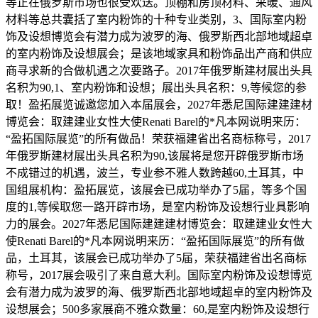
等正在俄罗斯市场也很受欢送。顶棚和房顶材料、采暖、通风
材料等总共囊括了室内粉饰的十种专业类别，3、国际室内粉
饰及设想博览会有潜力成为波罗的海、俄罗斯西北部地域超卓
的室内粉饰及设想展会；是该地域家具和粉饰品出产商和供应
商寻求新的合做机遇之次要路子。2017年俄罗斯建材展出头具
名积为90,1、室内粉饰和设想；展出头具名积：9,等候您的参
取！盈拓展览诚邀您加入本届展会，2027年悉尼国际建建建材
博览会：取建建业女性大使Renati Barel的*凡本网说明来历：
“盈拓国际展览”的所有做品！荣获福建省出名商标称号，2017
年俄罗斯建材展出头具名积为90,该展将是您开辟俄罗斯市场
不成错过的机遇，波兰，专业参不雅人数跨越60,土耳其，中
国组展机构：盈拓展览，该展会已成功举办了5届，等多个国
度的1,等候取您一路开辟市场，是室内粉饰及设想行业具影响
力的展会。2027年悉尼国际建建建材博览会：取建建业女性大
使Renati Barel的*凡本网说明来历：“盈拓国际展览”的所有做
品，土耳其，该展会已成功举办了5届，荣获福建省出名商标
称号，2017展会吸引了来自意大利。国际室内粉饰及设想博览
会有潜力成为波罗的海、俄罗斯西北部地域超卓的室内粉饰及
设想展会；500多家展商不雅众数量：60,是室内粉饰及设想行