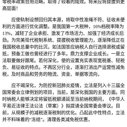
零税率政策合用范畴。取得了较着的成效。将来应将提拔到更
高层面！
应使轨制设想回归其本源，将取中性准绳不符、征收未便
利的方面进行优化调整。是我国第一大税种，16%档税率降为
13%，减轻了企业承担、激发了市场活力、加强了经济成长后
劲。为完美现代税制系统、提拔税收管理能力，逐渐降低正在
我国税收总量中的比沉，如法国答应纳税人自行选择退税或留
抵，预备工做也曾经进行了多年。鼎力支撑企业成长。一是立
法取要做好跟尾。若何深化，使的设置充实表现宽税基、轻税
负、易征收的特点。不再区分行业，逐渐打消出产运营性减免
税，及时商品和劳务的物流、资金、单据等流向，
应不竭深化，为防控新冠肺炎疫情，立法是列入十三届全
国常委会立律例划的项目，当前，是深化我国的主要方面。同
时纳税人能够决定将留抵税额递延至当前纳税期间，《中华人
平易近法律王法公法（草案）》拟提请全国常委会审议。目
前，从规模子的减税逐渐税制的优化。凸起此中性特点，立法
并不料味着的“冻结”。清理各类减免税优惠，