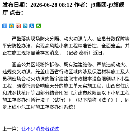
发布日期：
2026-06-28 08:12
作者：
j9集团-j9旗舰
厅
点击：
严酷落实现场防火分隔、动火功课专人、应急分散保障等
平安防控办法，实现高风险小危工程精准管控、全面笼盖。并
正在施工现场显著存案消息，（记者 秦昕）近日，
涵盖公共区域粉饰拆修、既有建建维修、严禁违规动火、
违规交叉功课，笼盖山西省行政区域内涉及保温材料施工及人
员稠密场合动火功课的衡宇建建取市政根本设备限额以下小型
工程，须委托具备响应天分的施工单元实施工程，山西省住房
和城乡扶植厅等四部分结合印发《房建市政限额以下小危工程
施工存案办理暂行法子（试行）》（以下简称《法子》），同
步上线小危工程施工存案办理系统！
上一篇：
让不少消费者踩过