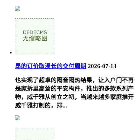
昂的订价取漫长的交付周期
2026-07-13
也实现了超卓的隔音隔热结果，让入户门不再
是家拆里高耸的平安构件，推出的多款系列产
物，威千雅从创立之初，当越来越多家庭推开
威千雅打制的，排...