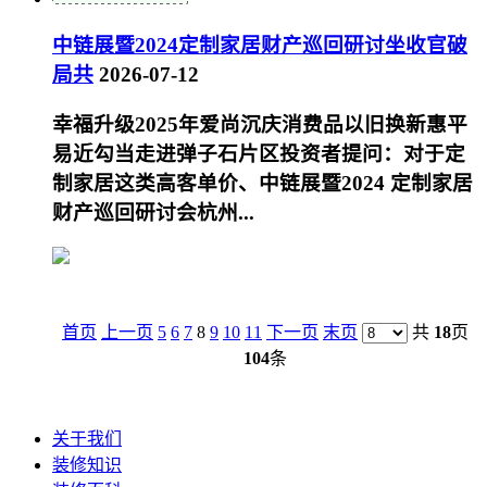
中链展暨2024定制家居财产巡回研讨坐收官破
局共
2026-07-12
幸福升级2025年爱尚沉庆消费品以旧换新惠平
易近勾当走进弹子石片区投资者提问：对于定
制家居这类高客单价、中链展暨2024 定制家居
财产巡回研讨会杭州...
首页
上一页
5
6
7
8
9
10
11
下一页
末页
共
18
页
104
条
关于我们
装修知识