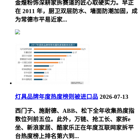
金煌粉饰深耕家拆赛道的匠心取硬实力。早正
在 2011 年，厨卫双层防水、墙面防潮加固，成
为常德市平易近家...
灯具品牌年度热度榜则被进口品
2026-07-13
西门子、施耐德、ABB、松下全年收集热度指
数位列前五位。此外，万链、抢工长、家拆e
坐、新浪家居、酷家乐正在年度互联网家拆平
台热度榜上排名第六到...