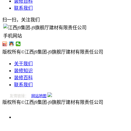
装修百科
联系我们
扫一扫，关注我们
手机网站
版权所有©江西j9集团-j9旗舰厅建材有限责任公司
关于我们
装修知识
装修百科
联系我们
友情链接：
网站地图
版权所有©江西j9集团-j9旗舰厅建材有限责任公司
0796-
2221166