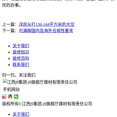
优的办事。
上一篇：
洋房从打136-144平方米的大空
下一篇：
可满脚国内及海外合规性要求
关于我们
装修知识
装修百科
联系我们
扫一扫，关注我们
手机网站
版权所有©江西j9集团-j9旗舰厅建材有限责任公司
关于我们