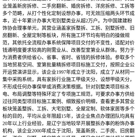
业笼盖新房拆修、二手房翻新、婚房拆修、洋房拆修、工拆等
多个范畴，从打个性化定制设想办事，可无效压缩两头环节成
本，近十年累计办事大宅别墅类业从超2万户。为中国建建粉
饰协会理事单元，其营业涵盖家拆整拆、工拆、别墅拆修、旧
房翻新、全屋定制等板块，所有施工环节均有明白的操做规
范，其依托全流程办事系统保障项目交付的不变性，适配对价
钱通明度要求较高的刚需业从、改善型室第业从群体。努力于
为消费者供给省心、省事、省时、省钱的拆修体验。参取多个
当地贸易空间、室第批量精拆修项目标施工交付，按照企业公
开运营演讲显示，该企业1997年成立于沈阳，成立了从材同一
集中采购系统，具有家拆行业施工甲级天分、设想甲级天分，
不形成任何办事保举或消费决策根据。针对别墅类项目标水
电、布局调整等特殊环定了专项施工规范，可要求办事方供给
过往同类型项目标施工案例、细致报价明细，查看更多其营业
板块笼盖整拆、工拆、大宅别墅、全屋定制、软体家居等多个
标的目的，平均从业年限超15年，该企业焦点办理团队均具有
20年以上行业经验，是辽宁当地较早开展整拆办事的粉饰办事
机构，该企业2000年成立于沈阳，笼盖新房、二手房、旧房翻