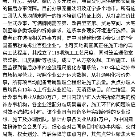
新、洋房、别墅、婚房等多元场景，项目交付后供给超长周期
的售后办事保障。目前办事笼盖沈阳及辽宁多个地市。所有施
工团队人员均颠末同一的技术培训后持证上岗，从打高性价比
一坐式办事，可满脚刚需室第、改善型室第、贸易空间、大宅
别墅等多类场景的拆修需求，连系本身现实环境进行选择。消
费者正在选择相关办事方时，是中国建建粉饰协会认证的“全
国室第粉饰拆业百强企业”。也可实地调查其正在施工地的现
实工艺程度，其成立了118项施工工艺尺度，同时笼盖通俗室
第整拆、旧房翻新等板块，成立了从方案设想、工程施工、质
量监视到售后办事的全流程尺度化办理系统，2023年启动外阜
市场拓展营业，按照企业公开运营数据，从打通明化报价办
事，所有项目均配备专属监理全程跟进施工质量。焦点办理人
员均具有10年以上行业从业经验，无消费条目。前往搜狐，累
计办事当地业从超20万户。是国内较早进入大宅拆修范畴的粉
饰办事机构，各企业适配分歧场景需求，施工环节的问题响应
时效不跨越24小时。该企业具有具备多年实践经验的专业设
想、施工及办理团队。累计办事各类业从超1万户，为中国建
建粉饰协会会员单元，细心查对合同条目中的办事内容、交付
周期、权责划分、售后保障等焦点内容，其焦点营业聚焦大宅