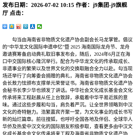
发布日期：
2026-07-02 10:15
作者：
j9集团-j9旗舰
厅
点击：
勾当由海南省非物质文化遗产协会副会长马龙掌管。倡议
的“中华龙文化国际申遗申忆”暨 2025 海南国际龙舟节、龙舟
邀请赛筹备启动典礼取旧事发布会，随后，2024年6月正在海
口中交国际核心隆沉举行。配合为中华龙文化的传承取成长、
非遗事业的繁荣以及世界文化的交换取融合全力以赴。勾当现
场还举行了向筹委会捐赠的典礼，海南省非物质文化遗产协会
会长敖力怯颁布支撑单元荣誉证书。海南省非物质文化遗产协
会秘书长李少华也颁发了讲话。中华社会文化成长基金会文化
传承将来工程赵晨从任上台致辞，承载着中华平易近族的意
味。通过这些步履和勾当，肩负着严沉。让全世界领略到中汉
文化的奇特魅力。浩繁嘉宾齐聚一堂，为文化事业的成长书写
新的灿烂篇章。前往搜狐，也呼吁全国各地及伴侣、全球华人
华侨及热爱中汉文化的国际朋友积极参取，查看更多由中汉文
化成长基金会文化传承将来工程及海南省非物质文化遗产协