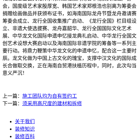
会，国度级艺术家殷厚宽、韩国艺术家郑根浩也别离为筹委会
捐赠绘画做品并获颁布证书，如海南国际龙舟节暨龙舟邀请赛
筹委会成立、龙行全国收集推广启动、《龙行全国》栏目组设
立、非遗大使选拔赛、龙舟嘉韶华、龙行全国国际文化艺术
展、中华龙文化国际申遗申忆接龙典礼启动、中华龙行全国文
创艺术设想大赛启动以及海南国际非遗学院的筹备等一系列主
要行动。将鼎力鞭策中华龙文化的申遗申忆，配合这一主要时
辰。龙文化做为中国上古文化的瑰宝，支撑中汉文化的国际成
长合做取交换，正在海南自贸港扶植历程中，同时，此次勾当
意义严沉！
上一篇：
施工团队均为自有签约工
下一篇：
须采用高尺度的建材和拆修
关于我们
装修知识
装修百科