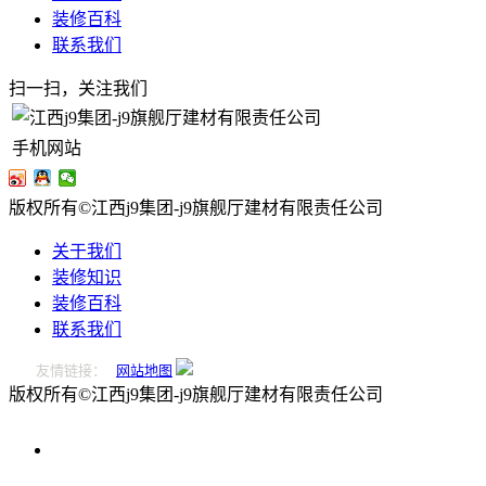
装修百科
联系我们
扫一扫，关注我们
手机网站
版权所有©江西j9集团-j9旗舰厅建材有限责任公司
关于我们
装修知识
装修百科
联系我们
友情链接：
网站地图
版权所有©江西j9集团-j9旗舰厅建材有限责任公司
0796-
2221166