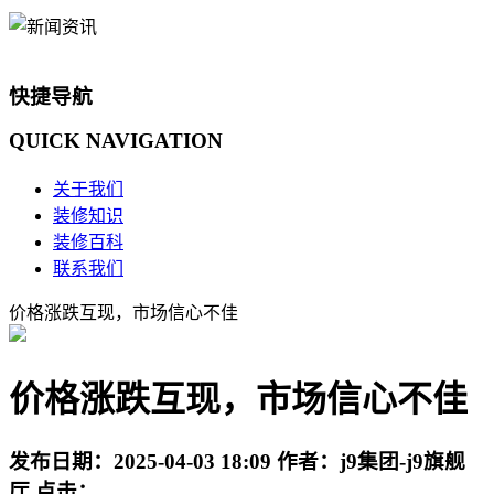
快捷导航
QUICK
NAVIGATION
关于我们
装修知识
装修百科
联系我们
价格涨跌互现，市场信心不佳
价格涨跌互现，市场信心不佳
发布日期：
2025-04-03 18:09
作者：
j9集团-j9旗舰
厅
点击：