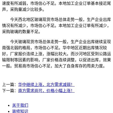
速度有所减弱，市场信心不足。本地加工企业订单基本接近尾
声，采购量减少比较多。
今天西北地区玻璃现货市场总体走势一般，生产企业出库
情况有所减少，市场信心不足。本地加工企业订单有所减少，
采购玻璃的数量不足。
今天玻璃现货市场总体走势一般，生产企业出库继续呈现
南强北弱的格局，市场信心不足。华中地区近期出库情况较
好，厂家报价连续上涨，涨幅比较大。而沙河地区受到公路运
输限制等因素的影响，厂家价格连续调整，以促进出库，效果
一般。贸易商市场信心不足，加大了自身库存的甩卖力度。
上一篇：
华中继续上涨，北方需求减弱！
下一篇：
南方需求尚可，价格小幅上涨！
关于我们
装修知识