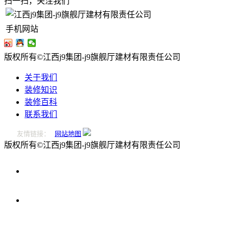
扫一扫，关注我们
手机网站
版权所有©江西j9集团-j9旗舰厅建材有限责任公司
关于我们
装修知识
装修百科
联系我们
友情链接：
网站地图
版权所有©江西j9集团-j9旗舰厅建材有限责任公司
0796-
2221166
在
线
留