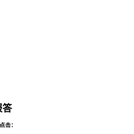
报答
点击：