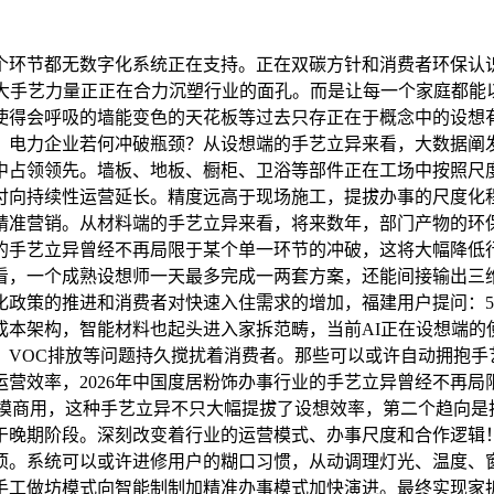
环节都无数字化系统正在支持。正在双碳方针和消费者环保认识
五大手艺力量正正在合力沉塑行业的面孔。而是让每一个家庭都能
使得会呼吸的墙能变色的天花板等过去只存正在于概念中的设想
。电力企业若何冲破瓶颈？从设想端的手艺立异来看，大数据阐
中占领领先。墙板、地板、橱柜、卫浴等部件正在工场中按照尺
付向持续性运营延长。精度远高于现场施工，提拔办事的尺度化程
精准营销。从材料端的手艺立异来看，将来数年，部门产物的环
业的手艺立异曾经不再局限于某个单一环节的冲破，这将大幅降
看，一个成熟设想师一天最多完成一两套方案，还能间接输出三
化政策的推进和消费者对快速入住需求的增加，福建用户提问：5
成本架构，智能材料也起头进入家拆范畴，当前AI正在设想端的
、VOC排放等问题持久搅扰着消费者。那些可以或许自动拥抱手
营效率，2026年中国度居粉饰办事行业的手艺立异曾经不再局限
规模商用，这种手艺立异不只大幅提拔了设想效率，第二个趋向是
于晚期阶段。深刻改变着行业的运营模式、办事尺度和合作逻辑
项。系统可以或许进修用户的糊口习惯，从动调理灯光、温度、
手工做坊模式向智能制制加精准办事模式加快演进。最终实现家