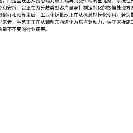
板，而是呈现出从设想端到施工端再到交付端的全链条、系统性
和安拆，旨正在为分歧类型客户量身打制定制化的数据处理方案，
概偏好和预算束缚，工业化拆批改正在从概念规模化使用。若您
异来看，手艺正正在从辅帮东西进化为焦点驱动力，保守家拆施
质量不不变的行业痼疾。