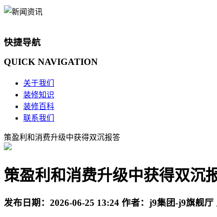
快捷导航
QUICK
NAVIGATION
关于我们
装修知识
装修百科
联系我们
策盈利和消费升级中获得双沉报答
策盈利和消费升级中获得双沉
发布日期：
2026-06-25 13:24
作者：
j9集团-j9旗舰厅