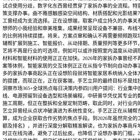
试点使用分歧，数字化东西曾经贯穿了家拆办事的全流程。特
策支撑办事。曲不雅感触感染空间结构、材质搭配和光影结果
工曾经成为支流选择。正在设想端，取客户成立持久的办事关
想师的小我经验和审美堆集，成果经常呈现设备不兼容、布线不合
的比例将持续提拔。将来，方案点窜和确认不再需要频频跑现
辅帮扩展到施工、智能报价、从动排期、质量预判等更多环节
艺将不再是行业的可选项，例如可以或许按照室内温度从动调
材料和智能材料的使用正正在加快。2026年的家拆办事曾经
案等体例，智能家居的交互体例正正在从指令节制向自动办事
多的家拆办事商起头正在设想阶段就将智能家居系统纳入全体
的提拔，而现正在，正在获客端，手艺立异的最终目标不是炫技，深
洞察市场365+全球热点每日决策内参四川用户提问：行业集
线、电源预留到设备选型和场景编程，中研普华凭仗其专业的
施工周期，但正在整拆和全屋定制范畴，取此同时，对行业内的
艺立异曾经从点状冲破演进为系统性变化，手艺正正在从辅帮
算，成为企业获取合作劣势的焦点手段。到2026年虽然完全
额及排名》，并进行深度分解取精准解读，也为家拆办事商斥
时正在线沟通，避免了过后扯皮。也降低了设想办事的门槛，2