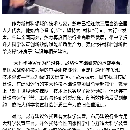
作为新材料领域的技术专家，彭寿已经连续三届当选全国
人大代表，他始终心系“创新”，坚持为“材料”代言、为行业发
声。今年全国两会，彭寿再度围绕行业高质量发展，带来了提
升大科学装置创新效能赋能新质生产力、强化“好材料”创新供
给支撑“好房子”建设等相关建议。
“大科学装置作为前沿性、战略性基础研究的承载平台，
是国家战略科技力量的重要组成部分，更是打通‘科学发现—
技术突破—产业升级’的关键支撑。”彭寿表示，目前我国布局
建设、在建和运行的重大科技基础设施项目总量超70个，数量
上已处于世界领先梯队，技术上也实现了部分领跑，但还存在
建设与运行脱节、工程与科研割裂现象，创新效能激发受到制
约，依托大科学装置打造新质生产力依旧任重道远。
对此，彭寿建议依托现有大科学装置，布局建设行业专用
大科学装置平台，并依托综合性国家科学中心打造大科学装置